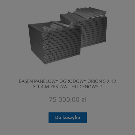
BASEN PANELOWY OGRODOWY ORION 5 X 12
X 1,4 M ZESTAW - HIT CENOWY !!
PRZEZNACZONE SĄ TYLKO DO
PROFESJONALNEGO MONTAŻU.
75 000,00 zł
Do koszyka