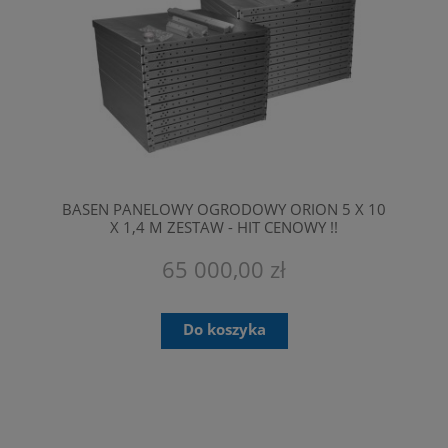
BASEN PANELOWY OGRODOWY ORION 5 X 10
X 1,4 M ZESTAW - HIT CENOWY !!
PRZEZNACZONE SĄ TYLKO DO
PROFESJONALNEGO MONTAŻU.
65 000,00 zł
Do koszyka