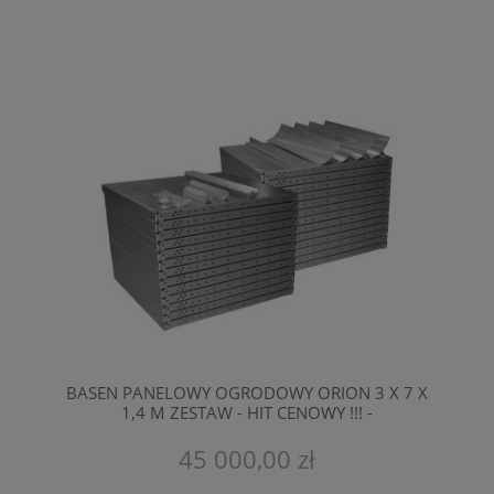
BASEN PANELOWY OGRODOWY ORION 3 X 7 X
1,4 M ZESTAW - HIT CENOWY !!! -
PRZEZNACZONE SĄ TYLKO DO
PROFESJONALNEGO MONTAŻU.
45 000,00 zł