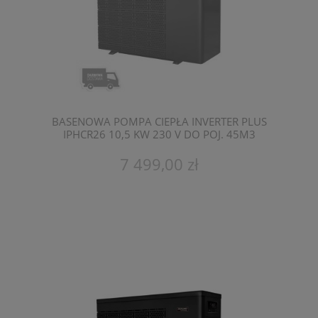
BASENOWA POMPA CIEPŁA INVERTER PLUS
IPHCR26 10,5 KW 230 V DO POJ. 45M3
FAIRLAND
7 499,00 zł