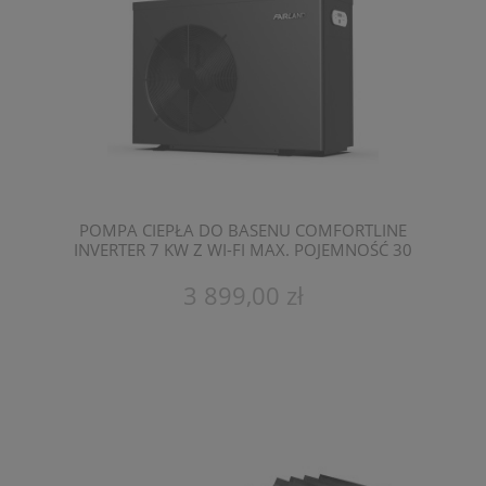
POMPA CIEPŁA DO BASENU COMFORTLINE
INVERTER 7 KW Z WI-FI MAX. POJEMNOŚĆ 30
M3 - BASENOWA POMPA CIEPŁA FAIRLAND
BPNR07
3 899,00 zł