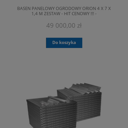
BASEN PANELOWY OGRODOWY ORION 4 X 7 X
1,4 M ZESTAW - HIT CENOWY !!! -
PRZEZNACZONE SĄ TYLKO DO
PROFESJONALNEGO MONTAŻU.
49 000,00 zł
Do koszyka