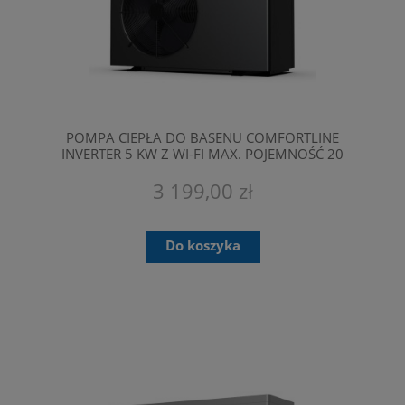
POMPA CIEPŁA DO BASENU COMFORTLINE
INVERTER 5 KW Z WI-FI MAX. POJEMNOŚĆ 20
M3 - BASENOWA POMPA CIEPŁA FAIRLAND
BPNR05
3 199,00 zł
Do koszyka