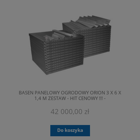
BASEN PANELOWY OGRODOWY ORION 3 X 6 X
1,4 M ZESTAW - HIT CENOWY !!! -
PRZEZNACZONE SĄ TYLKO DO
PROFESJONALNEGO MONTAŻU.
42 000,00 zł
Do koszyka