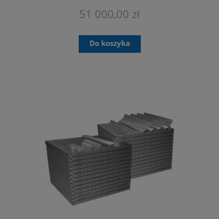
PRZEZNACZONE SĄ TYLKO DO
PROFESJONALNEGO MONTAŻU.
51 000,00 zł
Do koszyka