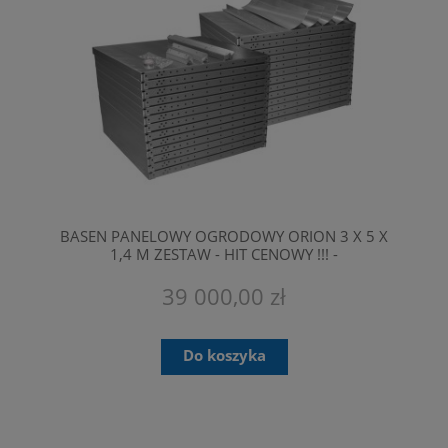
BASEN PANELOWY OGRODOWY ORION 3 X 5 X
1,4 M ZESTAW - HIT CENOWY !!! -
PRZEZNACZONE SĄ TYLKO DO
PROFESJONALNEGO MONTAŻU.
39 000,00 zł
Do koszyka