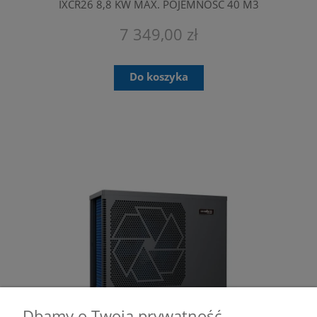
IXCR26 8,8 KW MAX. POJEMNOŚĆ 40 M3
FAIRLAND
7 349,00 zł
Do koszyka
Dbamy o Twoją prywatność