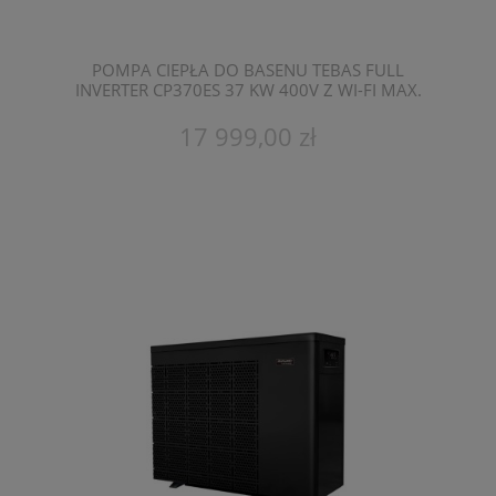
POMPA CIEPŁA DO BASENU TEBAS FULL
INVERTER CP370ES 37 KW 400V Z WI-FI MAX.
POJEMNOŚĆ 130 M3
17 999,00 zł