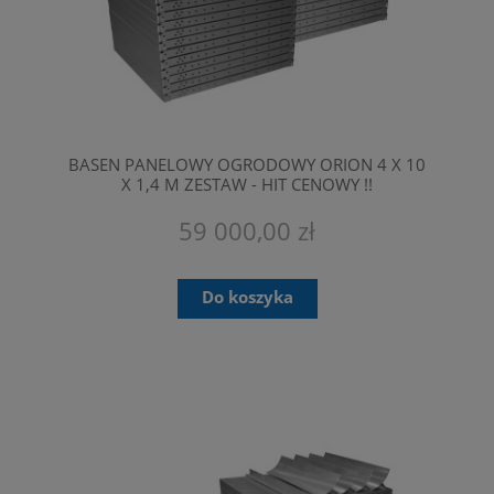
BASEN PANELOWY OGRODOWY ORION 4 X 10
X 1,4 M ZESTAW - HIT CENOWY !!
PRZEZNACZONE SĄ TYLKO DO
PROFESJONALNEGO MONTAŻU.
59 000,00 zł
Do koszyka