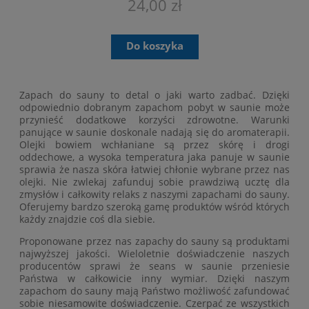
24,00 zł
Do koszyka
Zapach do sauny to detal o jaki warto zadbać. Dzięki
odpowiednio dobranym zapachom pobyt w saunie może
przynieść dodatkowe korzyści zdrowotne. Warunki
panujące w saunie doskonale nadają się do aromaterapii.
Olejki bowiem wchłaniane są przez skórę i drogi
oddechowe, a wysoka temperatura jaka panuje w saunie
sprawia że nasza skóra łatwiej chłonie wybrane przez nas
olejki. Nie zwlekaj zafunduj sobie prawdziwą ucztę dla
zmysłów i całkowity relaks z naszymi zapachami do sauny.
Oferujemy bardzo szeroką gamę produktów wśród których
każdy znajdzie coś dla siebie.
Proponowane przez nas zapachy do sauny są produktami
najwyższej jakości. Wieloletnie doświadczenie naszych
producentów sprawi że seans w saunie przeniesie
Państwa w całkowicie inny wymiar. Dzięki naszym
zapachom do sauny mają Państwo możliwość zafundować
sobie niesamowite doświadczenie. Czerpać ze wszystkich