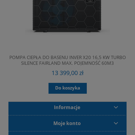
POMPA CIEPŁA DO BASENU INVER X20 16,5 KW TURBO
SILENCE FAIRLAND MAX. POJEMNOŚĆ 60M3
A
13 399,00 zł
Do koszyka
Informacje
Moje konto