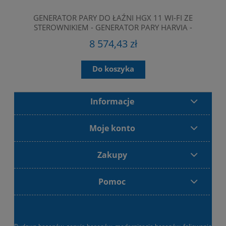
GENERATOR PARY DO ŁAŹNI HGX 11 WI-FI ZE
BAS
STEROWNIKIEM - GENERATOR PARY HARVIA -
GENERATOR PARY DO SAUNY
8 574,43 zł
Do koszyka
Informacje
Moje konto
Zakupy
Pomoc