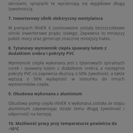
obrotami, sprężarki te wyróżniają się wyjątkowo długą
żywotnością.
7.
Inwerterowy silnik elektryczny wentylatora
W pompach INVER X zastosowane zostały bezszczotkowe
silniki inwerterowe prądu stałego. Zapewnia to mniejszy
pobór mocy oraz generuje znacznie mniejszy hałas.
8.
Tytanowy wymiennik ciepła spawany lutem z
dodatkiem srebra i pokryty PVC
Wymiennik ciepła wykonany jest z tytanowych spiralnych
rurek i spawany lutem z dodatkiem srebra, a następnie
pokryty PVC co zapewnia dłuższą o 50% żywotność, a także
wyższą o 50% wydajność w stosunku do innych
wymienników ciepła.
9. Obudowa wykonana z aluminium
Obudowa pomp ciepła INVER X wykonana została ze stopu
aluminium zapewniając dzięki temu długą żywotność i
odporność na korozję.
10. Możliwość pracy przy temperaturze powietrza do
-15°C