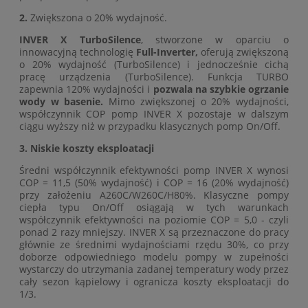
2.
Zwiększona o 20% wydajność.
INVER X TurboSilence
, stworzone w oparciu o
innowacyjną technologię
Full-Inverter,
oferują zwiększoną
o 20% wydajność (TurboSilence) i jednocześnie cichą
pracę urządzenia (TurboSilence). Funkcja TURBO
zapewnia 120% wydajności i
pozwala na szybkie ogrzanie
wody w basenie.
Mimo zwiększonej o 20% wydajności,
współczynnik COP pomp INVER X pozostaje w dalszym
ciągu wyższy niż w przypadku klasycznych pomp On/Off.
3.
Niskie koszty eksploatacji
Średni współczynnik efektywności pomp INVER X wynosi
COP = 11,5 (50% wydajność) i COP = 16 (20% wydajność)
przy założeniu A260C/W260C/H80%. Klasyczne pompy
ciepła typu On/Off osiągają w tych warunkach
współczynnik efektywności na poziomie COP = 5,0 - czyli
ponad 2 razy mniejszy. INVER X są przeznaczone do pracy
głównie ze średnimi wydajnościami rzędu 30%, co przy
doborze odpowiedniego modelu pompy w zupełności
wystarczy do utrzymania zadanej temperatury wody przez
cały sezon kąpielowy i ogranicza koszty eksploatacji do
1/3.