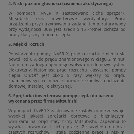
4.
Niski poziom głośności
(ciśnienia akustycznego)
W pompach INVER X zastosowano ciche sprężarki
Mitsubishi oraz inwerterowe wentylatory. Praca
urządzenia przy utrzymywaniu zadanej temperatury wody
przy wydajności 30% jest średnio 15-krotnie cichsza od
pracy klasycznych pomp ciepła.
5.
Miękki rozruch
Po włączeniu pompy INVER X, prąd rozruchu zmienia się
powoli od 0 A do prądu znamionowego w ciągu 2 minut.
Nie ma to żadnego ujemnego wpływu na domowy system
elektryczny. Natomiast prąd rozruchu klasycznej pompy
ciepła On/Off jest około 5 razy większy od prądu
znamionowego, co może stanowić szkodliwe obciążenie
domowej instalacji elektrycznej.
6.
Sprężarka inwerterowa pompy ciepła do basenu
wykonana przez firmę Mitsubishi
W pompach INVER X zastosowane zostały znane ze swojej
wysokiej jakości sprężarki obrotowe z bliźniaczymi
wirnikami na prąd stały firmy Mitsubishi. Zapewnia to
wysoką sprawność i cichą pracę. Ze względu na brak
częstych rozruchów i stałą codzienną pracę z niskimi