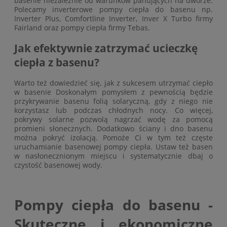
basenie niezależnie od warunków panujących na dworze.
Polecamy inverterowe pompy ciepła do basenu np.
Inverter Plus, Comfortline Inverter, Inver X Turbo firmy
Fairland oraz pompy ciepła firmy Tebas.
Jak efektywnie zatrzymać ucieczkę
ciepła z basenu?
Warto też dowiedzieć się, jak z sukcesem utrzymać ciepło
w basenie Doskonałym pomysłem z pewnością będzie
przykrywanie basenu folią solaryczną, gdy z niego nie
korzystasz lub podczas chłodnych nocy. Co więcej,
pokrywy solarne pozwolą nagrzać wodę za pomocą
promieni słonecznych. Dodatkowo ściany i dno basenu
można pokryć izolacją. Pomoże Ci w tym też częste
uruchamianie basenowej pompy ciepła. Ustaw też basen
w nasłonecznionym miejscu i systematycznie dbaj o
czystość basenowej wody.
Pompy ciepła do basenu -
Skuteczne i ekonomiczne