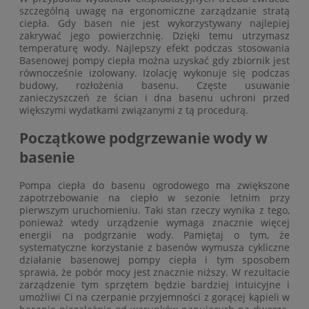
szczególną uwagę na ergonomiczne zarządzanie stratą
ciepła. Gdy basen nie jest wykorzystywany najlepiej
zakrywać jego powierzchnię. Dzięki temu utrzymasz
temperaturę wody. Najlepszy efekt podczas stosowania
Basenowej pompy ciepła można uzyskać gdy zbiornik jest
równocześnie izolowany. Izolację wykonuje się podczas
budowy, rozłożenia basenu. Częste usuwanie
zanieczyszczeń ze ścian i dna basenu uchroni przed
większymi wydatkami związanymi z tą procedurą.
Początkowe podgrzewanie wody w
basenie
Pompa ciepła do basenu ogrodowego ma zwiększone
zapotrzebowanie na ciepło w sezonie letnim przy
pierwszym uruchomieniu. Taki stan rzeczy wynika z tego,
ponieważ wtedy urządzenie wymaga znacznie więcej
energii na podgrzanie wody. Pamiętaj o tym, że
systematyczne korzystanie z basenów wymusza cykliczne
działanie basenowej pompy ciepła i tym sposobem
sprawia, że pobór mocy jest znacznie niższy. W rezultacie
zarządzenie tym sprzętem będzie bardziej intuicyjne i
umożliwi Ci na czerpanie przyjemności z gorącej kąpieli w