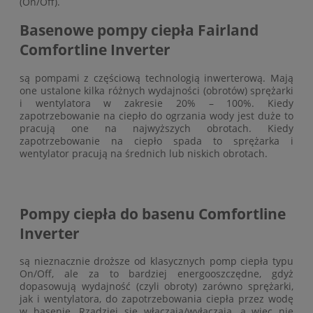
(On/Off).
Basenowe pompy ciepła Fairland
Comfortline Inverter
są pompami z częściową technologią inwerterową. Mają
one ustalone kilka różnych wydajności (obrotów) sprężarki
i wentylatora w zakresie 20% – 100%. Kiedy
zapotrzebowanie na ciepło do ogrzania wody jest duże to
pracują one na najwyższych obrotach. Kiedy
zapotrzebowanie na ciepło spada to sprężarka i
wentylator pracują na średnich lub niskich obrotach.
Pompy ciepła do basenu Comfortline
Inverter
są nieznacznie droższe od klasycznych pomp ciepła typu
On/Off, ale za to bardziej energooszczędne, gdyż
dopasowują wydajność (czyli obroty) zarówno sprężarki,
jak i wentylatora, do zapotrzebowania ciepła przez wodę
w basenie. Rzadziej się włączają/wyłączają, a więc nie