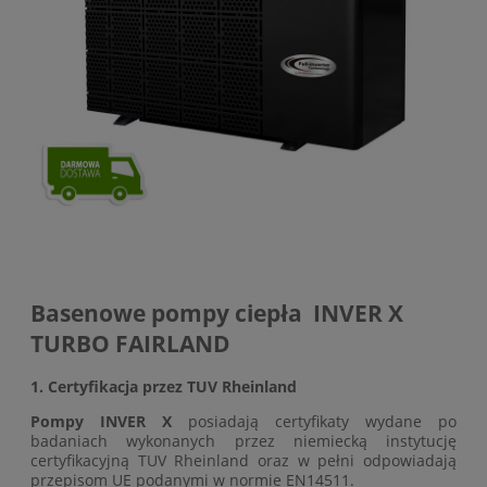
Basenowe pompy ciepła INVER X
TURBO FAIRLAND
1. Certyfikacja przez
TUV Rheinland
Pompy INVER X
posiadają certyfikaty wydane po
badaniach wykonanych przez niemiecką instytucję
certyfikacyjną TUV Rheinland oraz w pełni odpowiadają
przepisom UE podanymi w normie EN14511.