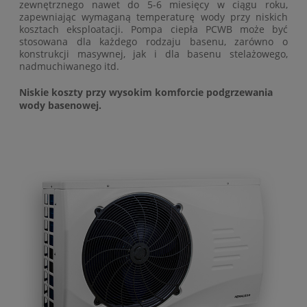
zewnętrznego nawet do 5-6 miesięcy w ciągu roku,
zapewniając wymaganą temperaturę wody przy niskich
kosztach eksploatacji. Pompa ciepła PCWB może być
stosowana dla każdego rodzaju basenu, zarówno o
konstrukcji masywnej, jak i dla basenu stelażowego,
nadmuchiwanego itd.
Niskie koszty przy wysokim komforcie podgrzewania
wody basenowej.