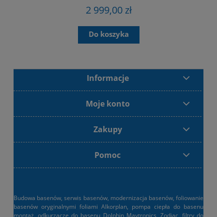
2 999,00 zł
Do koszyka
Informacje
Moje konto
Zakupy
Pomoc
Budowa basenów, serwis basenów, modernizacja basenów, foliowanie
basenów oryginalnymi foliami Alkorplan, pompa ciepła do basenu
montaż, odkurzacze do basenu Dolphin Maytronics, Zodiac, filtry do