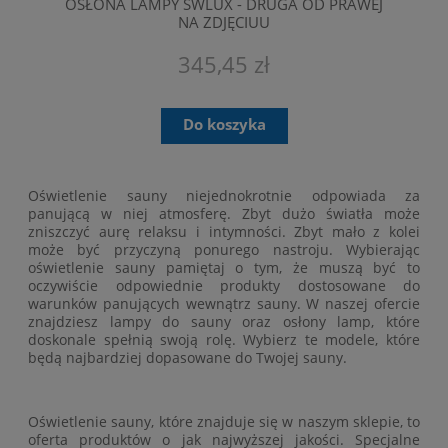
OSŁONA LAMPY SWLUX - DRUGA OD PRAWEJ
NA ZDJĘCIUU
345,45 zł
Do koszyka
Oświetlenie sauny niejednokrotnie odpowiada za
panującą w niej atmosferę. Zbyt dużo światła może
zniszczyć aurę relaksu i intymności. Zbyt mało z kolei
może być przyczyną ponurego nastroju. Wybierając
oświetlenie sauny pamiętaj o tym, że muszą być to
oczywiście odpowiednie produkty dostosowane do
warunków panujących wewnątrz sauny. W naszej ofercie
znajdziesz lampy do sauny oraz osłony lamp, które
doskonale spełnią swoją rolę. Wybierz te modele, które
będą najbardziej dopasowane do Twojej sauny.
Oświetlenie sauny
, które znajduje się w naszym sklepie, to
oferta produktów o jak najwyższej jakości. Specjalne