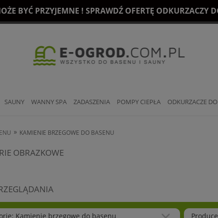
OŻE BYĆ PRZYJEMNE ! SPRAWDŹ OFERTĘ ODKURZACZY DO
SAUNY
WANNY SPA
ZADASZENIA
POMPY CIEPŁA
ODKURZACZE DO
»
SENU
KAMIENIE BRZEGOWE DO BASENU
RIE OBRAZKOWE
PRZEGLĄDANIA
orie: Kamienie brzegowe do basenu
Produce