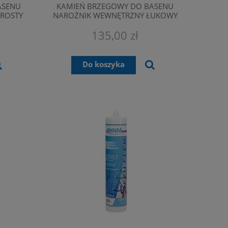
ASENU
KAMIEŃ BRZEGOWY DO BASENU
ROSTY
NAROŻNIK WEWNĘTRZNY ŁUKOWY
7 CM
GOBI PIASKOWY 73,5X31,5X23,5
135,00 zł
CM
Do koszyka