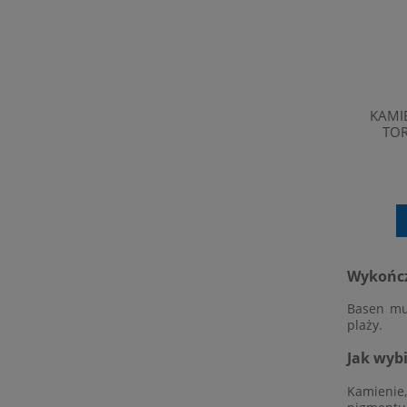
KAMI
TOR
Wykończ
Basen mu
plaży.
Jak wyb
Kamienie,