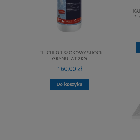
KA
PL
HTH CHLOR SZOKOWY SHOCK
KLEJ NIEBI
GRANULAT 2KG
K DLA
160,00 zł
0 / A-1000
Do koszyka