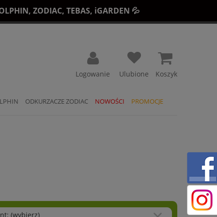
LPHIN, ZODIAC, TEBAS, iGARDEN 💦
Koszyk
LPHIN
ODKURZACZE ZODIAC
NOWOŚCI
PROMOCJE
nt: (wybierz)