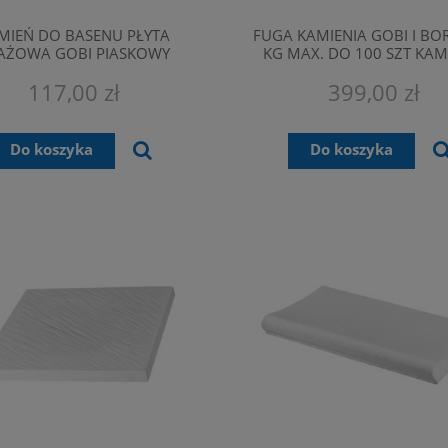
MIEŃ DO BASENU PŁYTA
FUGA KAMIENIA GOBI I BO
AŻOWA GOBI PIASKOWY
KG MAX. DO 100 SZT KAM
49,5X49,5X3,5 CM
117,00 zł
399,00 zł
Do koszyka
Do koszyka
ESKI DO PVC-U I ABS 500 ML
ZBIORNIK FILTRA DO BASENU RO
ASTRALPOOL
PRO 400/ 500/ 600 MM
69,00 zł
2 384,00 zł
Do koszyka
Do koszyka