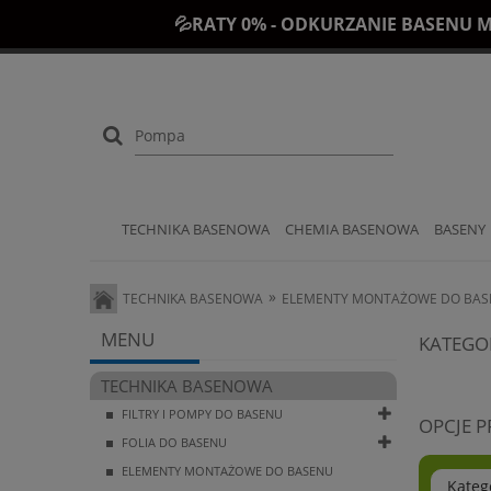
💦RATY 0% - ODKURZANIE BASENU M
TECHNIKA BASENOWA
CHEMIA BASENOWA
BASENY
»
TECHNIKA BASENOWA
ELEMENTY MONTAŻOWE DO BA
MENU
KATEGO
TECHNIKA BASENOWA
FILTRY I POMPY DO BASENU
OPCJE 
FOLIA DO BASENU
ELEMENTY MONTAŻOWE DO BASENU
Kateg