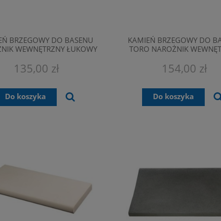
EŃ BRZEGOWY DO BASENU
KAMIEŃ BRZEGOWY DO B
NIK WEWNĘTRZNY ŁUKOWY
TORO NAROŻNIK WEWNĘ
 BIAŁY 73,5X31,5X23,5 CM
BIAŁY
135,00 zł
154,00 zł
Do koszyka
Do koszyka