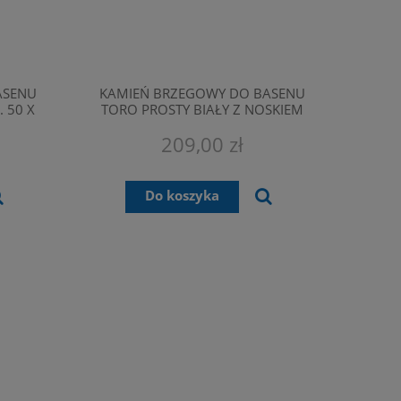
ASENU
KAMIEŃ BRZEGOWY DO BASENU
 50 X
TORO PROSTY BIAŁY Z NOSKIEM
CM
WYM. 50 X 27,5 CM, GRUB. 4,5 CM
209,00 zł
Do koszyka