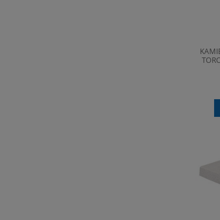
KAMI
TORO
2