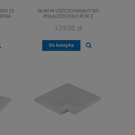
RDO 25
SILIKON USZCZELNIAJĄCY DO
IENIA
POŁĄCZEŃ FOLII PCW Z
KAMIENIEM, BETONEM, CERAMIKĄ
129,00 zł
Do koszyka
NDA
OBRĘCZ DEKORACYJNA FLEXIPURE
LAMPA FLEXIPU
260MM + LAMPA LED Ø260MM
OŚWIETLENIE BA
OŚWIETLENIE BASENOWE
DEKOR
229,00 zł
1 394
Do koszyka
Do ko