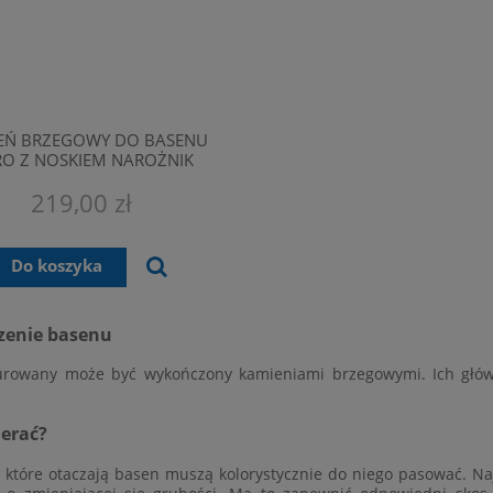
EŃ BRZEGOWY DO BASENU
O Z NOSKIEM NAROŻNIK
WEWNĘTRZNY BIAŁY
219,00 zł
Do koszyka
enie basenu
rowany może być wykończony kamieniami brzegowymi. Ich główn
ierać?
 które otaczają basen muszą kolorystycznie do niego pasować. N