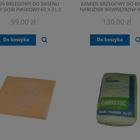
EŃ BRZEGOWY DO BASENU
KAMIEŃ BRZEGOWY DO B
Y GOBI PIASKOWY 60 X 31,5
NAROŻNIK WEWNĘTRZNY P
CM
GOBI PIASKOWY 39X39X
99,00 zł
130,00 zł
Do koszyka
Do koszyka