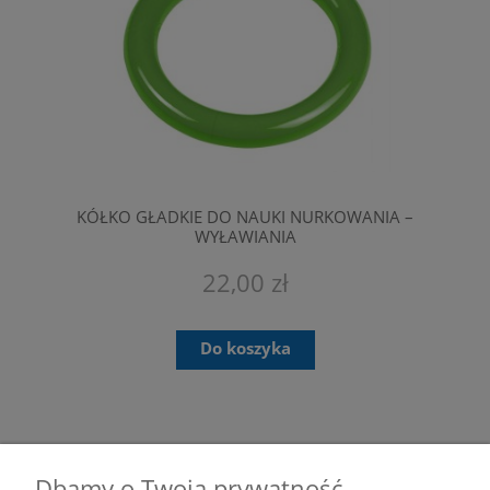
KÓŁKO GŁADKIE DO NAUKI NURKOWANIA –
WYŁAWIANIA
22,00 zł
Do koszyka
Dbamy o Twoją prywatność