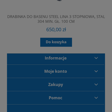
DRABINKA DO BASENU STEEL LINA 3 STOPNIOWA, STAL
F
304 MIN. GŁ. 100 CM
650,00 zł
Do koszyka
Informacje
Moje konto
Zakupy
Pomoc