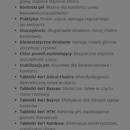
glony, stabilne stężenie chloru.
Kontrola pH
: Ważna dla komfortu, unika
kwasowości/zasadowości.
Praktyka
: Proste użycie, wymaga regularnego
sprawdzania.
Oszczędność
: Długotrwałe działanie, mniej chemii
basenowej.
Glonostatyczne działanie
: Hamuje rozwój glonów,
utrzymuje czystość.
Chlor powoli wydzielający
: Bezpieczne stężenie,
oszczędność czasu.
Stabilizacja pH
: Kluczowe dla bezpieczeństwa i
komfortu.
Tabletki 4w1 Astral Fluidra
: Wielofunkcyjność,
ekonomiczne, łatwe w użyciu.
Tabletki 4w1 Bassau
: Skuteczne, łatwe w użyciu,
różne rozmiary.
Tabletki 4w1 Bayrol
: Efektywne, dla różnych typów
basenów.
Tabletki 4w1 HTH
: Kontrola pH, zapobieganie
glonom, klarowność.
Tabletki 4w1 Rainbow
: Eliminacja zanieczyszczeń,
stabilizacja chloru.