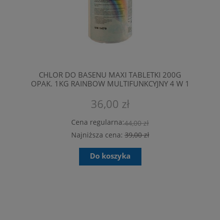
CHLOR DO BASENU MAXI TABLETKI 200G
OPAK. 1KG RAINBOW MULTIFUNKCYJNY 4 W 1
ALGEN, CHLOR, KOAGULANT, WOLNO
ROZPUSZCZALNY STĘŻENIE CHLORU 90% !
36,00 zł
Cena regularna:
44,00 zł
Najniższa cena:
39,00 zł
Do koszyka