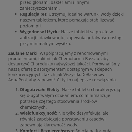
przed glonami, bakteriami i innymi
zanieczyszczeniami.
Regulacja pH
: Utrzymuj idealne warunki wody dzięki
naszym tabletkom, które pomagają stabilizować
poziom pH.
Wygodne w Użyciu
: Nasze tabletki są proste w
aplikacji i dawkowaniu, zapewniając łatwość obsługi
przy minimalnym wysiłku.
Zaufane Marki
: Współpracujemy z renomowanymi
producentami, takimi jak Chemoform i Bassau, aby
dostarczyć Ci produkty najwyższej jakości. Porównaliśmy
naszą ofertę z asortymentem dostępnym w sklepach
konkurencyjnych, takich jak WszystkoDoBasenow i
AquaPool, aby zapewnić Ci tylko najlepsze rozwiązania.
Długotrwałe Efekty
: Nasze tabletki charakteryzują
się długotrwałym działaniem, co minimalizuje
potrzebę częstego stosowania środków
chemicznych.
Wielofunkcyjność
: Nie tylko dezynfekują, ale
również zapobiegają powstawaniu osadów i
zapewniają klarowność wody.
Komfort i Bezpieczeństwo
: Specjalna formuła