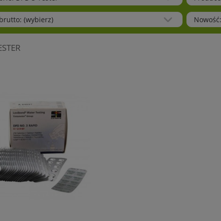
rutto: (wybierz)
Nowość:
ESTER