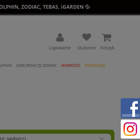
LPHIN, ZODIAC, TEBAS, iGARDEN 💦
Koszyk
LPHIN
ODKURZACZE ZODIAC
NOWOŚCI
PROMOCJE
nt: (wybierz)