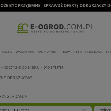
OŻE BYĆ PRZYJEMNE ! SPRAWDŹ OFERTĘ ODKURZACZY DO
SAUNY
WANNY SPA
ZADASZENIA
POMPY CIEPŁA
ODKURZACZE DO
»
»
ODCZYNNIKI DO BASENU
DPD 3 TESTER
RIE OBRAZKOWE
PRZEGLĄDANIA
orie: DPD 3 Tester
Produce