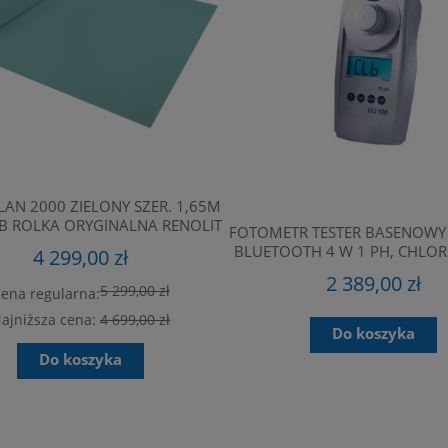
AN 2000 ZIELONY SZER. 1,65M
B ROLKA ORYGINALNA RENOLIT
FOTOMETR TESTER BASENOWY
BLUETOOTH 4 W 1 PH, CHLOR
4 299,00 zł
CHLOR CAŁKOWITY, KWAS CY
2 389,00 zł
ZASADOWOŚĆ LOVIBO
5 299,00 zł
ena regularna:
ESKI DO PVC-U I ABS 500 ML
ZBIORNIK FILTRA DO BASENU RO
ASTRALPOOL
PRO 400/ 500/ 600 MM
ajniższa cena:
4 699,00 zł
Do koszyka
69,00 zł
2 384,00 zł
Do koszyka
Do koszyka
Do koszyka