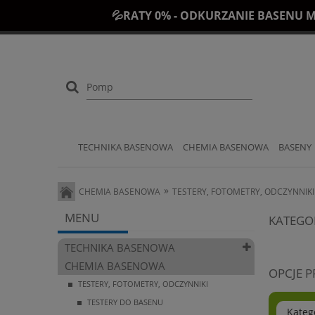
💦RATY 0% - ODKURZANIE BASENU M
TECHNIKA BASENOWA
CHEMIA BASENOWA
BASENY
»
CHEMIA BASENOWA
TESTERY, FOTOMETRY, ODCZYNNIKI
MENU
KATEGO
TECHNIKA BASENOWA
CHEMIA BASENOWA
OPCJE 
TESTERY, FOTOMETRY, ODCZYNNIKI
TESTERY DO BASENU
Kateg