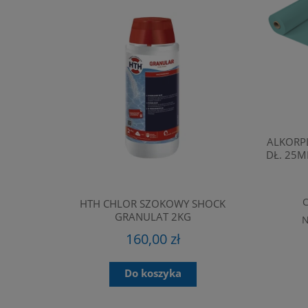
ALKORPL
DŁ. 25M
C
HTH CHLOR SZOKOWY SHOCK
KLEJ NIEBI
GRANULAT 2KG
N
K DLA
160,00 zł
0 / A-1000
Do koszyka