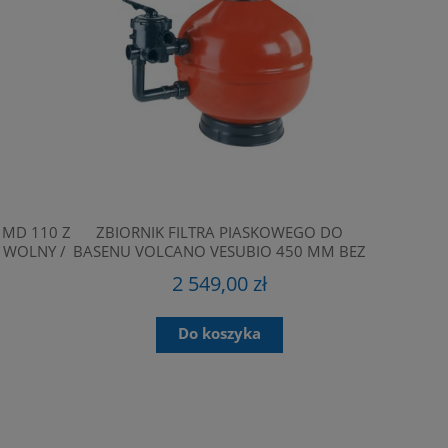
ALKORPLA
1,65M DŁ
 MD 110 Z
ZBIORNIK FILTRA PIASKOWEGO DO
 WOLNY /
BASENU VOLCANO VESUBIO 450 MM BEZ
JANUROWY,
POMPY
2 549,00 zł
ND
Cen
NDA
OBRĘCZ DEKORACYJNA FLEXIPURE
LAMPA FLEXIPU
260MM + LAMPA LED Ø260MM
OŚWIETLENIE BA
Naj
Do koszyka
OŚWIETLENIE BASENOWE
DEKOR
229,00 zł
1 394
Do koszyka
Do ko