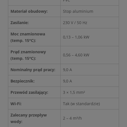
Materiał obudowy:
Stop aluminium
Zasilanie:
230 V / 50 Hz
Moc znamionowa
0,13 – 1,06 kW
(temp. 15°C):
Prąd znamionowy
0,56 – 4,60 kW
(temp. 15°C):
Nominalny prąd pracy:
9,0 A
Bezpiecznik:
9,0 A
Przewód zasilający:
3 × 1,5 mm²
Wi-Fi:
Tak (w standardzie)
Zalecany przepływ
2 – 4 m³/h
wody: