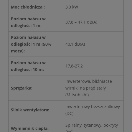
Moc chłodnicza :
3,0 kW
Poziom hałasu w
37,8 – 47,1 dB(A)
odległości 1 m:
Poziom hałasu w
odległości 1 m (50%
40,1 dB(A)
mocy):
Poziom hałasu w
17,8-27,2
odległości 10 m:
Inwerterowa, bliźniacze
Sprężarka:
wirniki na prąd stały
(Mitsubishi)
Inwerterowy bezszczotkowy
Silnik wentylatora:
(DC)
Spiralny, tytanowy, pokryty
Wymiennik ciepła:
PVC