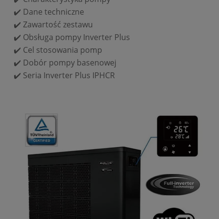
✔️
Dane techniczne
✔️
Zawartość zestawu
✔️
Obsługa pompy Inverter Plus
✔️
Cel stosowania pomp
✔️
Dobór pompy basenowej
✔️
Seria Inverter Plus IPHCR