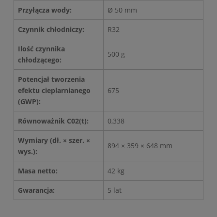
Przyłącza wody:
Ø 50 mm
Czynnik chłodniczy:
R32
Ilość czynnika
500 g
chłodzącego:
Potencjał tworzenia
efektu cieplarnianego
675
(GWP):
Równoważnik C02(t):
0,338
Wymiary (dł. × szer. ×
894 × 359 × 648 mm
wys.):
Masa netto:
42 kg
Gwarancja:
5 lat