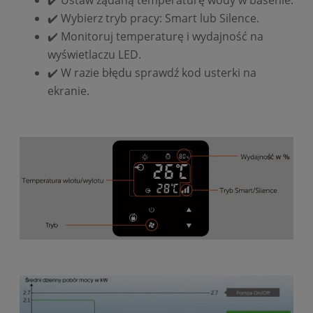
✔️ Ustaw żądaną temperaturę wody w basenie.
✔️ Wybierz tryb pracy: Smart lub Silence.
✔️ Monitoruj temperaturę i wydajność na
wyświetlaczu LED.
✔️ W razie błędu sprawdź kod usterki na
ekranie.