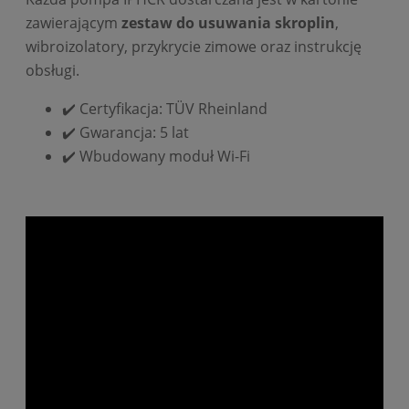
zawierającym
zestaw do usuwania skroplin
,
wibroizolatory, przykrycie zimowe oraz instrukcję
obsługi.
✔️ Certyfikacja: TÜV Rheinland
✔️ Gwarancja: 5 lat
✔️ Wbudowany moduł Wi-Fi