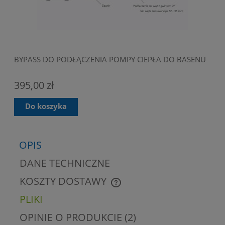
BYPASS DO PODŁĄCZENIA POMPY CIEPŁA DO BASENU
POM
KW 
395,00 zł
POM
3 8
Do koszyka
OPIS
DANE TECHNICZNE
KOSZTY DOSTAWY
CENA NIE ZAWIERA EWENTUALNYCH KOSZTÓW
PŁATNOŚCI
PLIKI
OPINIE O PRODUKCIE (2)