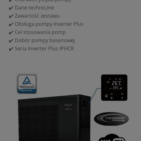
✔️
Dane techniczne
✔️
Zawartość zestawu
✔️
Obsługa pompy Inverter Plus
✔️
Cel stosowania pomp
✔️
Dobór pompy basenowej
✔️
Seria Inverter Plus IPHCR