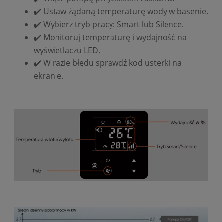
✔️ Ustaw żądaną temperaturę wody w basenie.
✔️ Wybierz tryb pracy: Smart lub Silence.
✔️ Monitoruj temperaturę i wydajność na
wyświetlaczu LED.
✔️ W razie błędu sprawdź kod usterki na
ekranie.