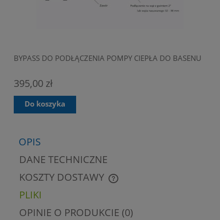
BYPASS DO PODŁĄCZENIA POMPY CIEPŁA DO BASENU
POM
KW 
395,00 zł
POM
3 8
Do koszyka
OPIS
DANE TECHNICZNE
KOSZTY DOSTAWY
CENA NIE ZAWIERA EWENTUALNYCH KOSZTÓW
PŁATNOŚCI
PLIKI
OPINIE O PRODUKCIE (0)