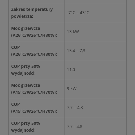
Zakres temperatury
-7°C – 43°C
powietrza:
Moc grzewcza
13 kW
(A26°C/W26°C/H80%):
COP
15,4 – 7,3
(A26°C/W26°C/H80%):
COP przy 50%
11,0
wydajności:
Moc grzewcza
9 kW
(A15°C/W26°C/H70%):
COP
7,7 – 4,8
(A15°C/W26°C/H70%):
COP przy 50%
7,7 - 4,8
wydajności: