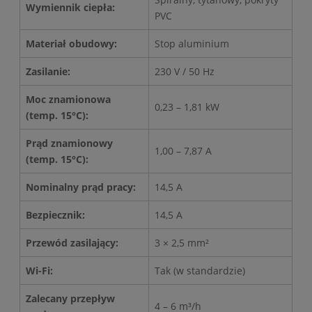
Wymiennik ciepła:
PVC
Materiał obudowy:
Stop aluminium
Zasilanie:
230 V / 50 Hz
Moc znamionowa
0,23 – 1,81 kW
(temp. 15°C):
Prąd znamionowy
1,00 – 7,87 A
(temp. 15°C):
Nominalny prąd pracy:
14,5 A
Bezpiecznik:
14,5 A
Przewód zasilający:
3 × 2,5 mm²
Wi-Fi:
Tak (w standardzie)
Zalecany przepływ
4 – 6 m³/h