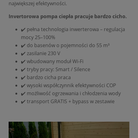
największej efektywności.
Invertorowa pompa ciepła pracuje bardzo cicho.
✔️ pełna technologia inwerterowa – regulacja
mocy 25–100%
✔️ do basenów o pojemności do 55 m³
✔️ zasilanie 230 V
✔️ wbudowany moduł Wi-Fi
✔️ tryby pracy: Smart / Silence
✔️ bardzo cicha praca
✔️ wysoki współczynnik efektywności COP
✔️ możliwość ogrzewania i chłodzenia wody
✔️ transport GRATIS + bypass w zestawie