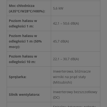
Moc chłodnicza
5,6 kW
(A35°C/W28°C/H80%):
Poziom hałasu w
42,1 – 50,6 dB(A)
odległości 1 m:
Poziom hałasu w
odległości 1 m (50%
45,7 dB(A)
mocy):
Poziom hałasu w
22,1 – 30,7 dB(A)
odległości 10 m:
Inwerterowa, bliźniacze
Sprężarka:
wirniki na prąd stały
(Mitsubishi)
Inwerterowy bezszczotkowy
Silnik wentylatora:
(DC)
Spiralny, tytanowy, pokryty