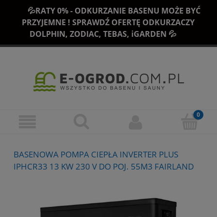
💦RATY 0% - ODKURZANIE BASENU MOŻE BYĆ
PRZYJEMNE ! SPRAWDŹ OFERTĘ ODKURZACZY
DOLPHIN, ZODIAC, TEBAS, iGARDEN 💦
BASENOWA POMPA CIEPŁA INVERTER PLUS
IPHCR33 13 KW 230 V DO POJ. 55M3 FAIRLAND