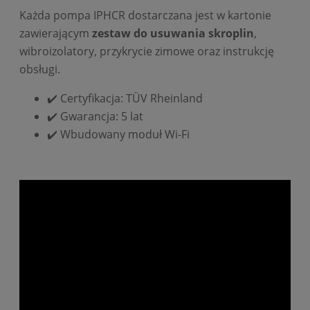
Każda pompa IPHCR dostarczana jest w kartonie
zawierającym
zestaw do usuwania skroplin
,
wibroizolatory, przykrycie zimowe oraz instrukcję
obsługi.
✔️ Certyfikacja: TÜV Rheinland
✔️ Gwarancja: 5 lat
✔️ Wbudowany moduł Wi-Fi