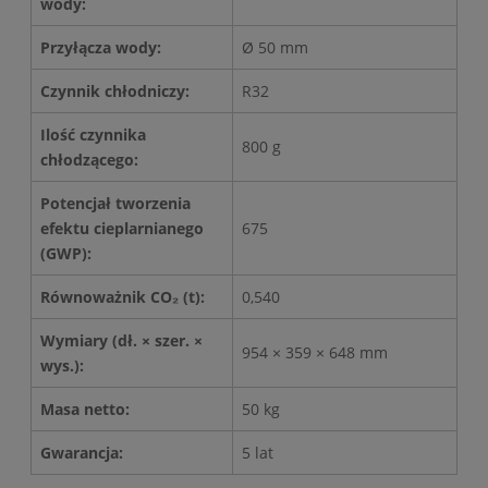
wody:
Przyłącza wody:
Ø 50 mm
Czynnik chłodniczy:
R32
Ilość czynnika
800 g
chłodzącego:
Potencjał tworzenia
efektu cieplarnianego
675
(GWP):
Równoważnik CO₂ (t):
0,540
Wymiary (dł. × szer. ×
954 × 359 × 648 mm
wys.):
Masa netto:
50 kg
Gwarancja:
5 lat