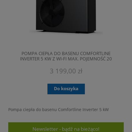
POMPA CIEPŁA DO BASENU COMFORTLINE
INVERTER 5 KW Z WI-FI MAX. POJEMNOŚĆ 20
M3 - BASENOWA POMPA CIEPŁA FAIRLAND
BPNR05
3 199,00 zł
Do koszyka
Pompa ciepła do basenu Comfortline Inverter 5 kW
Newsletter - bądź na bieżąco!