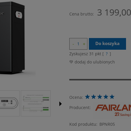
Cena nie zawiera ewentualnych kosztów
3 199,00
płatności
Cena brutto:
Do koszyka
Zyskujesz
31
pkt [
?
]
💚 dodaj do ulubionych
Ocena:
Producent:
Kod produktu:
BPNR05