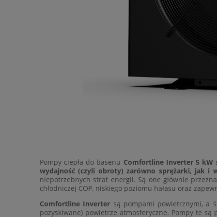
Pompy ciepła do basenu
Comfortline Inverter 5 kW
s
wydajność (czyli obroty) zarówno sprężarki, jak i
niepotrzebnych strat energii. Są one głównie przez
chłodniczej COP, niskiego poziomu hałasu oraz zapew
Comfortline Inverter
są pompami powietrznymi, a ści
pozyskiwane) powietrze atmosferyczne. Pompy te są 