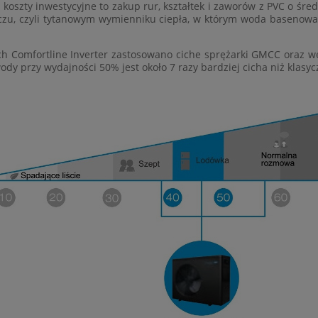
koszty inwestycyjne to zakup rur, kształtek i zaworów z PVC o śre
aczu, czyli tytanowym wymienniku ciepła, w którym woda basenowa 
Comfortline Inverter zastosowano ciche sprężarki GMCC oraz we
y przy wydajności 50% jest około 7 razy bardziej cicha niż klasy