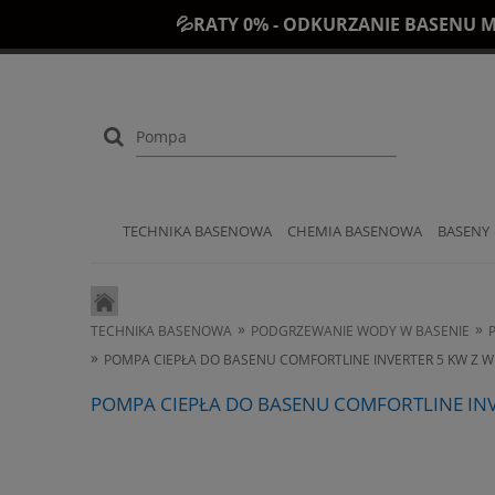
💦RATY 0% - ODKURZANIE BASENU M
TECHNIKA BASENOWA
CHEMIA BASENOWA
BASENY
»
»
TECHNIKA BASENOWA
PODGRZEWANIE WODY W BASENIE
»
POMPA CIEPŁA DO BASENU COMFORTLINE INVERTER 5 KW Z W
POMPA CIEPŁA DO BASENU COMFORTLINE INV