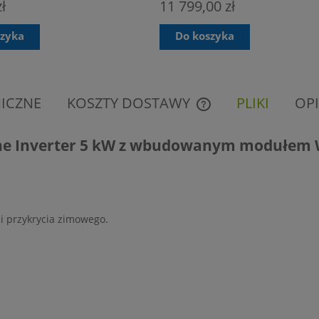
ł
11 799,00 zł
szyka
Do koszyka
ICZNE
KOSZTY DOSTAWY
PLIKI
OPI
CENA NIE ZAWIERA EWE
ne Inverter 5 kW z wbudowanym modułem W
KOSZTÓW PŁATNOŚCI
i przykrycia zimowego.