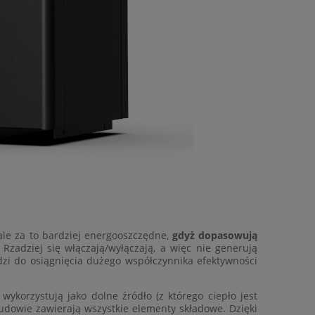
ale za to bardziej energooszczędne,
gdyż dopasowują
Rzadziej się włączają/wyłączają, a więc nie generują
zi do osiągnięcia dużego współczynnika efektywności
korzystują jako dolne źródło (z którego ciepło jest
dowie zawierają wszystkie elementy składowe. Dzięki