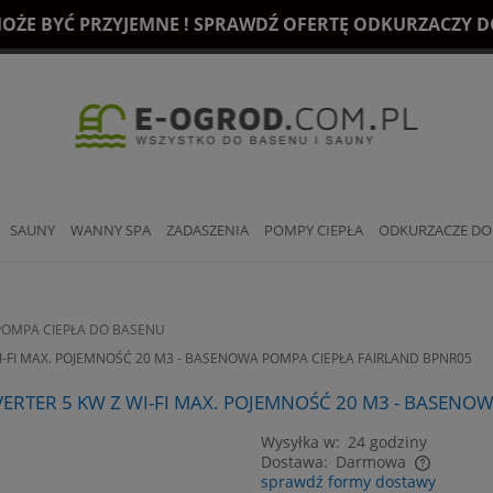
OŻE BYĆ PRZYJEMNE ! SPRAWDŹ OFERTĘ ODKURZACZY DO
SAUNY
WANNY SPA
ZADASZENIA
POMPY CIEPŁA
ODKURZACZE DO
POMPA CIEPŁA DO BASENU
I-FI MAX. POJEMNOŚĆ 20 M3 - BASENOWA POMPA CIEPŁA FAIRLAND BPNR05
ERTER 5 KW Z WI-FI MAX. POJEMNOŚĆ 20 M3 - BASENO
Wysyłka w:
24 godziny
Dostawa:
Darmowa
sprawdź formy dostawy