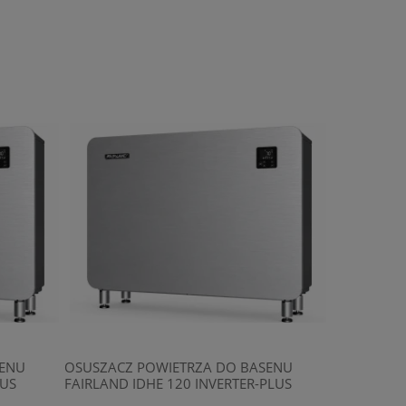
SENU
OSUSZACZ POWIETRZA DO BASENU
OSUSZACZ 
LUS
FAIRLAND IDHE 120 INVERTER-PLUS
FAIRLAND I