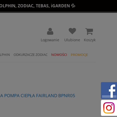
LPHIN, ZODIAC, TEBAS, iGARDEN 💦
Koszyk
LPHIN
ODKURZACZE ZODIAC
NOWOŚCI
PROMOCJE
WA POMPA CIEPŁA FAIRLAND BPNR05