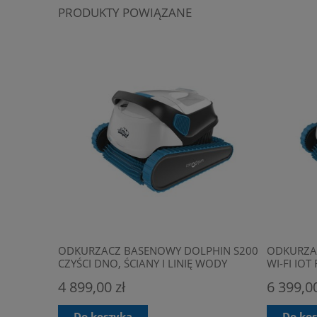
PRODUKTY POWIĄZANE
ODKURZACZ BASENOWY DOLPHIN S200
ODKURZA
CZYŚCI DNO, ŚCIANY I LINIĘ WODY
WI-FI IO
SMARTFO
4 899,00 zł
6 399,00
Do koszyka
Do ko