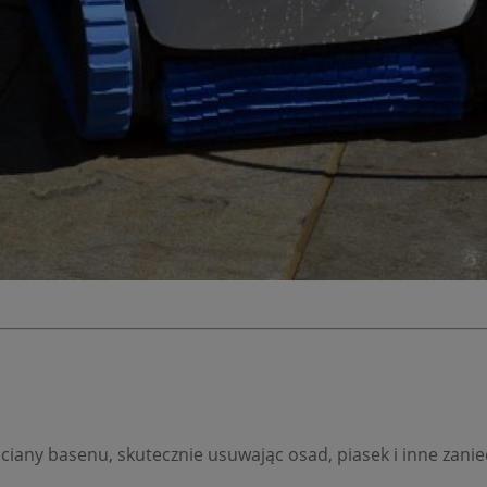
ciany basenu, skutecznie usuwając osad, piasek i inne zanie