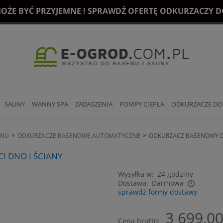
OŻE BYĆ PRZYJEMNE ! SPRAWDŹ OFERTĘ ODKURZACZY DO
SAUNY
WANNY SPA
ZADASZENIA
POMPY CIEPŁA
ODKURZACZE DO
»
»
ENU
ODKURZACZE BASENOWE AUTOMATYCZNE
ODKURZACZ BASENOWY DO
I DNO I ŚCIANY
Wysyłka w:
24 godziny
Dostawa:
Darmowa
sprawdź formy dostawy
Cena nie zawiera ewentualnych kosztów
3 699,00
płatności
Cena brutto: