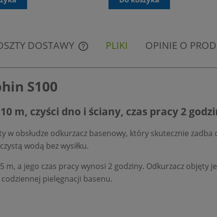
OSZTY DOSTAWY
PLIKI
OPINIE O PRODU
CENA NIE ZAWIERA EWENTUALNYCH
KOSZTÓW PŁATNOŚCI
hin S100
0 m, czyści dno i ściany, czas pracy 2 godz
y w obsłudze odkurzacz basenowy, który skutecznie zadba 
czystą wodą bez wysiłku.
5 m, a jego czas pracy wynosi 2 godziny. Odkurzacz objęty j
 codziennej pielęgnacji basenu.