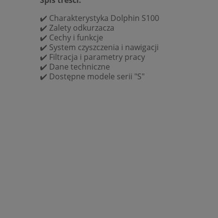
✔️
Charakterystyka Dolphin S100
✔️
Zalety odkurzacza
✔️
Cechy i funkcje
✔️
System czyszczenia i nawigacji
✔️
Filtracja i parametry pracy
✔️
Dane techniczne
✔️
Dostępne modele serii "S"