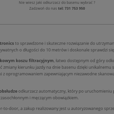
Nie wiesz jaki odkurzacz do basenu wybrać ?
Zadzwoń do nas
tel: 731 753 950
tronics
to sprawdzone i skuteczne rozwiązanie do utrzymani
ywatnych o długości do 10 metrów i doskonale sprawdzi się 
atkowym koszu filtracyjnym
, łatwo dostępnym od góry odku
ość zmiany kierunku jazdy na dnie basenu dzięki unikalnemu
yki z oprogramowaniem zapewniającym niezawodne skanowan
 obsłudze
odkurzacz automatyczny, który po uruchomieniu 
 czasochłonnym i męczącym obowiązkiem.
or-to-door, a zakup realizowany jest u autoryzowanego spr