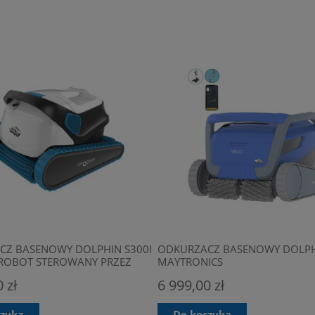
CZ BASENOWY DOLPHIN S300I
ODKURZACZ BASENOWY DOLPH
T ROBOT STEROWANY PRZEZ
MAYTRONICS
NA
 zł
6 999,00 zł
szyka
Do koszyka