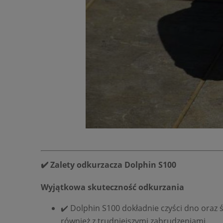
✔️ Zalety odkurzacza Dolphin S100
Wyjątkowa skuteczność odkurzania
✔️ Dolphin S100 dokładnie czyści dno oraz ś
również z trudniejszymi zabrudzeniami.