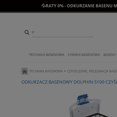
💦RATY 0% - ODKURZANIE BASENU M
TECHNIKA BASENOWA
CHEMIA BASENOWA
BASENY
»
TECHNIKA BASENOWA
CZYSZCZENIE, PIELĘGNACJA BAS
ODKURZACZ BASENOWY DOLPHIN S100 CZYŚC