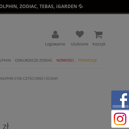
LPHIN, ZODIAC, TEBAS, iGARDEN 💦
Koszyk
LPHIN
ODKURZACZE ZODIAC
NOWOŚCI
PROMOCJE
LPHIN S100 CZYŚCI DNO I ŚCIANY
 zł