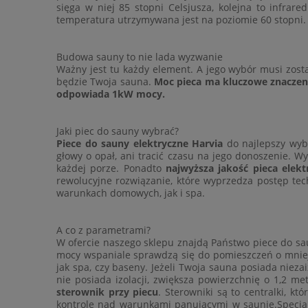
sięga w niej 85 stopni Celsjusza, kolejna to infra
temperatura utrzymywana jest na poziomie 60 stopni.
Budowa sauny to nie lada wyzwanie
Ważny jest tu każdy element. A jego wybór musi zosta
będzie Twoja
sauna
.
Moc pieca ma kluczowe znaczen
odpowiada 1kW mocy.
Jaki piec do sauny wybrać?
Piece do sauny elektryczne Harvia
do najlepszy wybó
głowy o opał, ani tracić czasu na jego donoszenie. W
każdej porze. Ponadto
najwyższa jakość pieca elekt
rewolucyjne rozwiązanie, które wyprzedza postęp te
warunkach domowych, jak i spa.
A co z parametrami?
W ofercie naszego sklepu znajdą Państwo
piece do sa
mocy wspaniale sprawdzą się do pomieszczeń o mniejs
jak spa, czy baseny. Jeżeli Twoja sauna posiada niez
nie posiada izolacji, zwiększa powierzchnię o 1,2 m
sterownik przy piecu
. Sterowniki są to centralki, k
kontrolę nad warunkami panującymi w saunie.Specjal