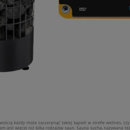
wością każdy może zaczerpnąć takiej kąpieli w strefie wellnes, czy
est więcej niż kilka rodzajów saun. Sauna sucha, nazywana też f