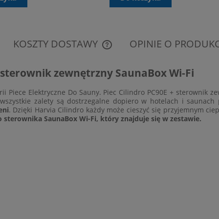
KOSZTY DOSTAWY
OPINIE O PRODUKCI
CENA NIE ZAWIERA EWENTUALNYCH
+ sterownik zewnętrzny SaunaBox Wi-Fi
KOSZTÓW PŁATNOŚCI
rii
Piece Elektryczne Do Sauny
. Piec Cilindro PC90E + sterownik 
 wszystkie zalety są dostrzegalne dopiero w hotelach i saunach
eni
. Dzięki Harvia Cilindro każdy może cieszyć się przyjemnym cie
terownika SaunaBox Wi-Fi, który znajduje się w zestawie.