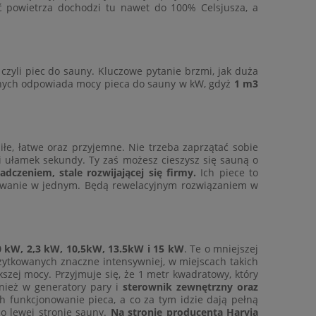
ść powietrza dochodzi tu nawet do 100% Celsjusza, a
czyli piec do sauny. Kluczowe pytanie brzmi, jak duża
ennych odpowiada mocy pieca do sauny w kW, gdyż
1 m3
łe, łatwe oraz przyjemne. Nie trzeba zaprzątać sobie
Ci ułamek sekundy. Ty zaś możesz cieszysz się sauną o
czeniem, stale rozwijającej się firmy.
Ich piece to
tkowanie w jednym. Będą rewelacyjnym rozwiązaniem w
0 kW, 2,3 kW, 10,5kW, 13.5kW i 15 kW
. Te o mniejszej
żytkowanych znaczne intensywniej, w miejscach takich
szej mocy. Przyjmuje się, że 1 metr kwadratowy, który
wnież w generatory pary i
sterownik zewnętrzny oraz
ch funkcjonowanie pieca, a co za tym idzie dają pełną
o lewej stronie sauny.
Na stronie producenta Harvia