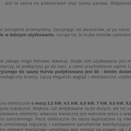
red - jest to sauna na podczerwień oraz sauna parowa. Wilgotno
ć porządnie przemyślany. Zaczynając od akcesoriów, aż po serce, 
ie w dalszym użytkowaniu
. Uznaje się że liczba metrów sześci
r jakiego mogli Państwo dokonać. Dzięki nim użytkowanie jest mi
ystarczy, że podłączysz go do sieci, a samo uruchomienie zajmie 
rycznego do sauny Harvia podyktowana jest 60 - letnim doświad
chnologiczny branży. Łączą elegancki wygląd i ekonomiczne uży
uny elektryczne
o mocy 3,5 kW, 4,5 kW, 6,0 kW, 7 kW, 8,0 kW, 9,
zej kubaturze. Większe, zaś dedykowane są do dużych, ale też u
aizolowane elementy, wówczas konieczne jest wybranie pieca o więk
etra sześciennego. Piece elektryczne do sauny wyposażone są ró
tóre umożliwiają regulację i nastawianie parametrów koordynujący
ny element montażowy umożliwia jego montaż po prawej, jak i p