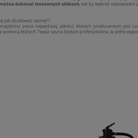
o można dokonać stosownych obliczeń
, tak by wybrać odpowiedni p
ię jak zbudować saunę??
najdziesz piece najwyższej jakości, których producentem jest c
za pomocą których Twoja sauna będzie profesjonalna, w pełni wyp