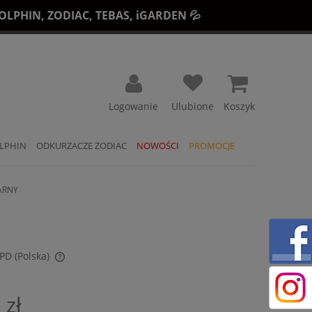
LPHIN, ZODIAC, TEBAS, iGARDEN 💦
Koszyk
LPHIN
ODKURZACZE ZODIAC
NOWOŚCI
PROMOCJE
ARNY
DPD
(Polska)
ch kosztów
 zł