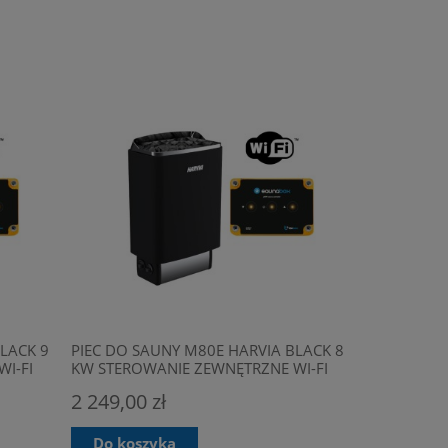
LACK 9
PIEC DO SAUNY M80E HARVIA BLACK 8
BALIA DRE
I-FI
KW STEROWANIE ZEWNĘTRZNE WI-FI
SAUNABOX
2 249,00 zł
4 999,00 
Do koszyka
Do kosz