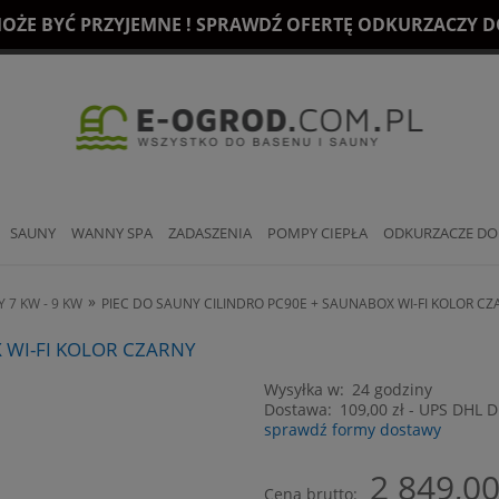
OŻE BYĆ PRZYJEMNE ! SPRAWDŹ OFERTĘ ODKURZACZY DO
SAUNY
WANNY SPA
ZADASZENIA
POMPY CIEPŁA
ODKURZACZE DO
»
 7 KW - 9 KW
PIEC DO SAUNY CILINDRO PC90E + SAUNABOX WI-FI KOLOR CZ
 WI-FI KOLOR CZARNY
Wysyłka w:
24 godziny
Dostawa:
109,00 zł
- UPS DHL 
sprawdź formy dostawy
Cena nie zawiera ewentualny
2 849,00
płatności
Cena brutto: