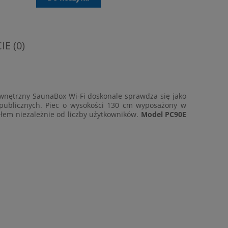
E (0)
zewnętrzny SaunaBox Wi-Fi doskonale sprawdza się jako
 publicznych. Piec o wysokości 130 cm wyposażony w
płem niezależnie od liczby użytkowników.
Model PC90E