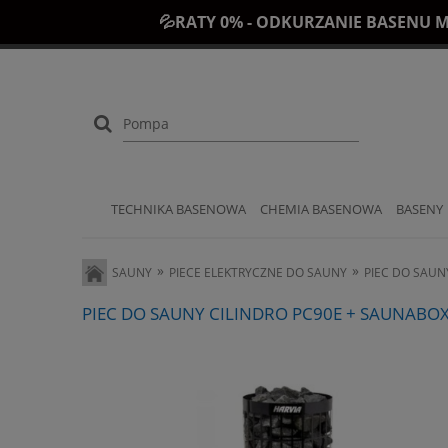
💦RATY 0% - ODKURZANIE BASENU M
TECHNIKA BASENOWA
CHEMIA BASENOWA
BASENY
»
»
SAUNY
PIECE ELEKTRYCZNE DO SAUNY
PIEC DO SAUNY
PIEC DO SAUNY CILINDRO PC90E + SAUNABOX