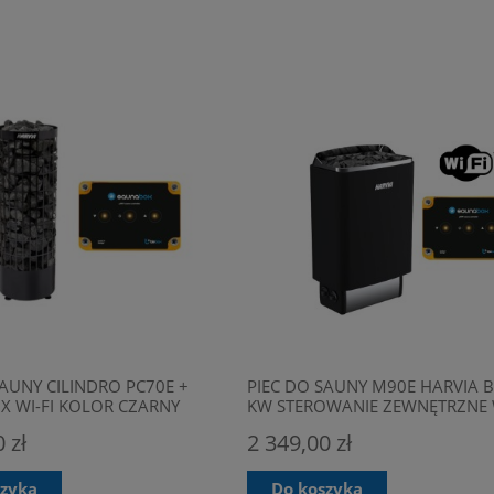
SAUNY CILINDRO PC70E +
PIEC DO SAUNY M90E HARVIA B
 WI-FI KOLOR CZARNY
KW STEROWANIE ZEWNĘTRZNE W
SAUNABOX
 zł
2 349,00 zł
szyka
Do koszyka