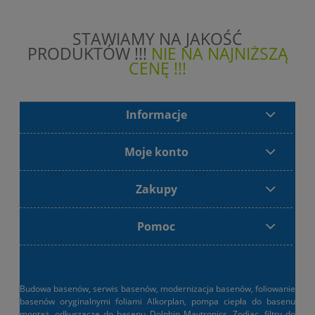
STAWIAMY NA JAKOŚĆ
PRODUKTÓW !!!
NIE NA NAJNIŻSZĄ
CENĘ !!!
Informacje
Moje konto
Zakupy
Pomoc
Budowa basenów, serwis basenów, modernizacja basenów, foliowanie
basenów oryginalnymi foliami Alkorplan, pompa ciepła do basenu
montaż, odkurzacze do basenu Dolphin Maytronics, Zodiac, filtry do