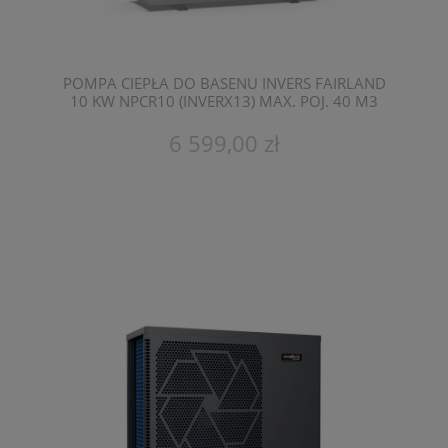
POMPA CIEPŁA DO BASENU INVERS FAIRLAND
10 KW NPCR10 (INVERX13) MAX. POJ. 40 M3
6 599,00 zł