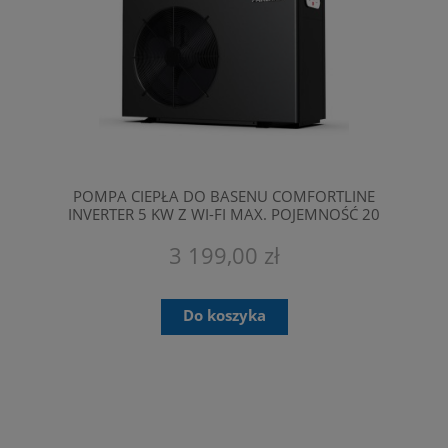
POMPA CIEPŁA DO BASENU COMFORTLINE
INVERTER 5 KW Z WI-FI MAX. POJEMNOŚĆ 20
M3 - BASENOWA POMPA CIEPŁA FAIRLAND
BPNR05
3 199,00 zł
Do koszyka