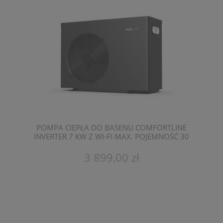
POMPA CIEPŁA DO BASENU COMFORTLINE
INVERTER 7 KW Z WI-FI MAX. POJEMNOŚĆ 30
M3 - BASENOWA POMPA CIEPŁA FAIRLAND
BPNR07
3 899,00 zł