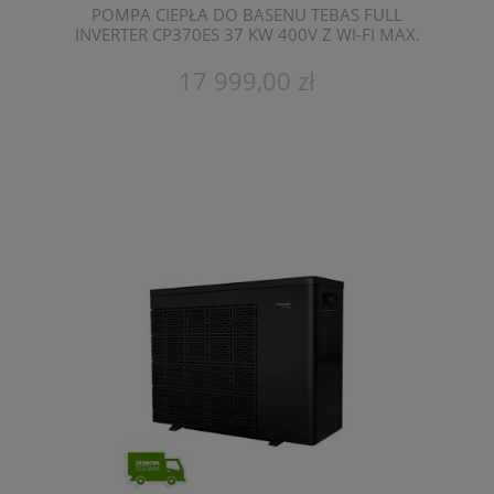
POMPA CIEPŁA DO BASENU TEBAS FULL
INVERTER CP370ES 37 KW 400V Z WI-FI MAX.
POJEMNOŚĆ 130 M3
17 999,00 zł