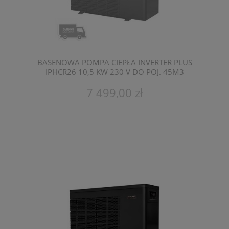
BASENOWA POMPA CIEPŁA INVERTER PLUS
IPHCR26 10,5 KW 230 V DO POJ. 45M3
FAIRLAND
7 499,00 zł